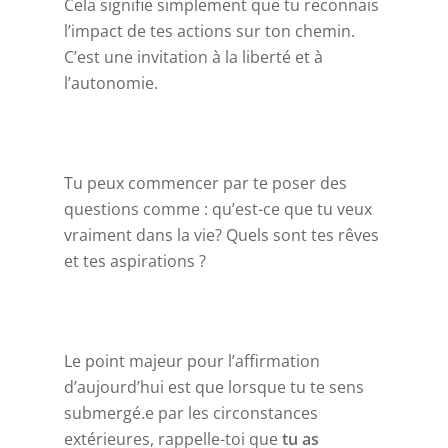
Cela signifie simplement que tu reconnais
l’impact de tes actions sur ton chemin.
Accompagnement
C’est une invitation à la liberté et à
Ressources
l’autonomie.
Evènements
Blog
Tu peux commencer par te poser des
Témoignages
questions comme : qu’est-ce que tu veux
vraiment dans la vie? Quels sont tes rêves
Contact
et tes aspirations ?
Le point majeur pour l’affirmation
d’aujourd’hui est que lorsque tu te sens
submergé.e par les circonstances
extérieures, rappelle-toi que
tu as