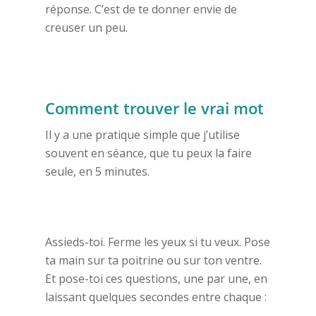
réponse. C’est de te donner envie de
creuser un peu.
Comment trouver le vrai mot
Il y a une pratique simple que j’utilise
souvent en séance, que tu peux la faire
seule, en 5 minutes.
Accompagnement
Ressources
Assieds-toi. Ferme les yeux si tu veux. Pose
Evènements
ta main sur ta poitrine ou sur ton ventre.
Blog
Et pose-toi ces questions, une par une, en
laissant quelques secondes entre chaque :
Témoignages