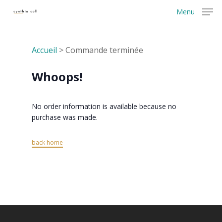
Menu
Accueil
>
Commande terminée
Whoops!
No order information is available because no
purchase was made.
back home
Accompagnement
Ressources
Evènements
Blog